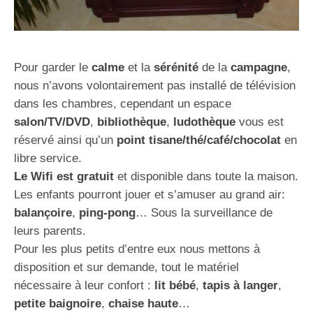
Pour garder le
calme
et la
sérénité
de la
campagne
,
nous n’avons volontairement pas installé de télévision
dans les chambres, cependant un espace
salon/TV/DVD
,
bibliothèque
,
ludothèque
vous est
réservé ainsi qu’un
point tisane/thé/café/chocolat
en
libre service.
Le Wifi est gratuit
et disponible dans toute la maison.
Les enfants pourront jouer et s’amuser au grand air:
balançoire
,
ping-pong
… Sous la surveillance de
leurs parents.
Pour les plus petits d’entre eux nous mettons à
disposition et sur demande, tout le matériel
nécessaire à leur confort :
lit bébé
,
tapis à langer
,
petite baignoire
,
chaise haute
…