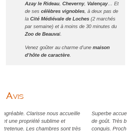
Azay le Rideau
,
Cheverny
,
Valençay
… Et
de ses
célèbres vignobles
, à deux pas de
la
Cité Médiévale de Loches
(2 marchés
par semaine) et à moins de 30 minutes du
Zoo de Beauva
l.
Venez goûter au charme d’une
maison
d’hôte de caractère
.
Avis
Superbe accueil, chambre décorée avec beaucoup
de goût. Très bonne literie. Nous avons été
conquis. Proche du zoo de Beauval et du château